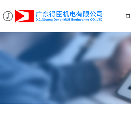
Audio
首
Player